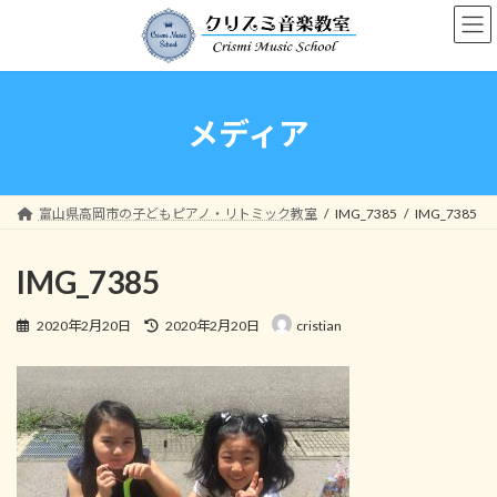
コ
ナ
ン
ビ
テ
ゲ
ン
ー
ツ
シ
へ
ョ
メディア
ス
ン
キ
に
ッ
移
プ
動
富山県高岡市の子どもピアノ・リトミック教室
IMG_7385
IMG_7385
IMG_7385
最
2020年2月20日
2020年2月20日
cristian
終
更
新
日
時
: